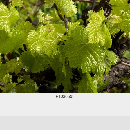
P1030698