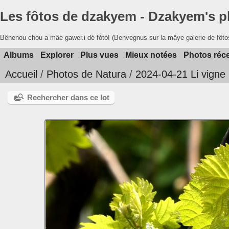
Les fôtos de dzakyem - Dzakyem's 
Bënenou chou a mâe gawer.i dé fótó! (Benvegnus sur la mâye galerie de fôto
Albums
Explorer
Plus vues
Mieux notées
Photos réc
Accueil
/
Photos de Natura
/
2024-04-21 Li vigne '
Rechercher dans ce lot