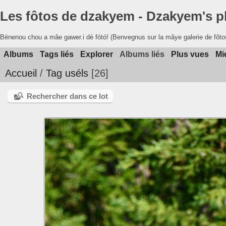
Les fôtos de dzakyem - Dzakyem's 
Bënenou chou a mâe gawer.i dé fótó! (Benvegnus sur la mâye galerie de fôto
Albums
Tags liés
Explorer
Albums liés
Plus vues
Mi
Accueil
/
Tag
uséls
26
Rechercher dans ce lot