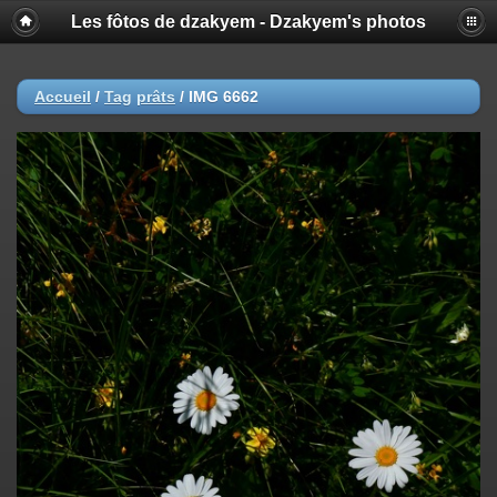
Les fôtos de dzakyem - Dzakyem's photos
Accueil
/
Tag
prâts
/
IMG 6662