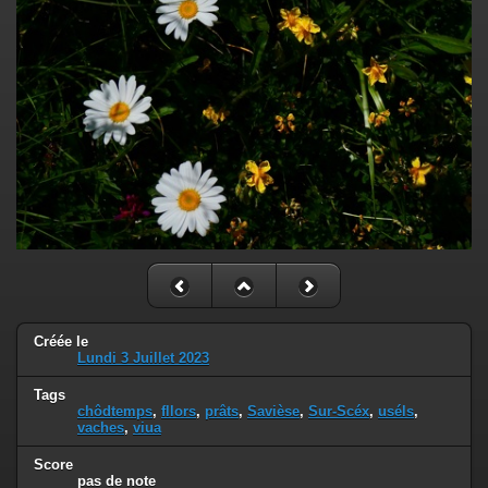
Créée le
Lundi 3 Juillet 2023
Tags
chôdtemps
,
fllors
,
prâts
,
Savièse
,
Sur-Scéx
,
uséls
,
vaches
,
viua
Score
pas de note