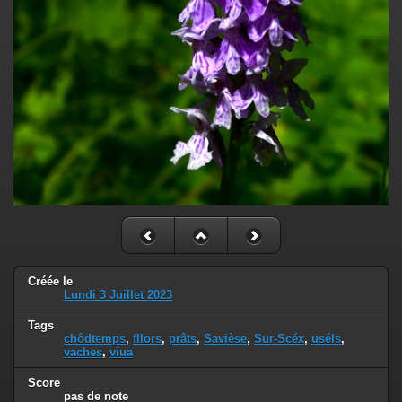
Créée le
Lundi 3 Juillet 2023
Tags
chôdtemps
,
fllors
,
prâts
,
Savièse
,
Sur-Scéx
,
uséls
,
vaches
,
viua
Score
pas de note