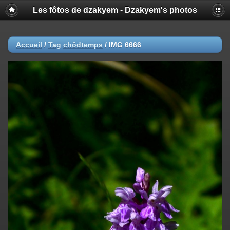
Les fôtos de dzakyem - Dzakyem's photos
Accueil
/
Tag
chôdtemps
/
IMG 6666