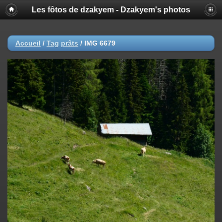
Les fôtos de dzakyem - Dzakyem's photos
Accueil
/
Tag
prâts
/
IMG 6679