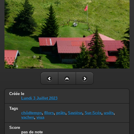
Créée le
Lundi 3 Juillet 2023
Tags
chôdtemps
,
fllors
,
prâts
,
Savièse
,
Sur-Scéx
,
uséls
,
vaches
,
viua
Score
pas de note