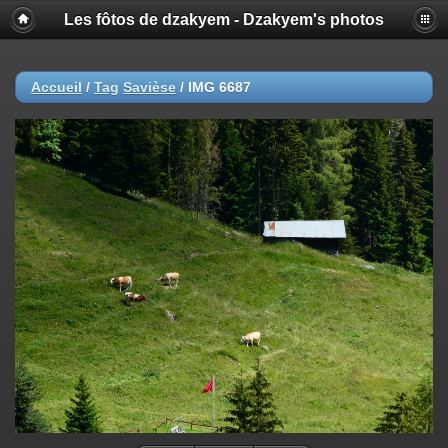
Les fôtos de dzakyem - Dzakyem's photos
Accueil
/
Tag
Savièse
/
IMG 6687