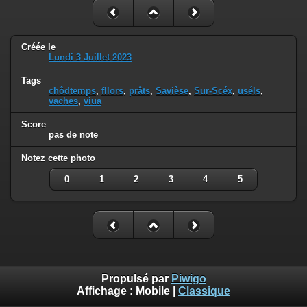
Créée le
Lundi 3 Juillet 2023
Tags
chôdtemps
,
fllors
,
prâts
,
Savièse
,
Sur-Scéx
,
uséls
,
vaches
,
viua
Score
pas de note
Notez cette photo
0
1
2
3
4
5
Propulsé par
Piwigo
Affichage :
Mobile
|
Classique