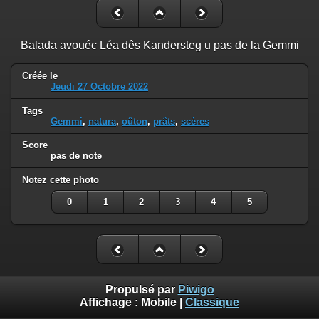
Balada avouéc Léa dês Kandersteg u pas de la Gemmi
Créée le
Jeudi 27 Octobre 2022
Tags
Gemmi
,
natura
,
oûton
,
prâts
,
scères
Score
pas de note
Notez cette photo
0
1
2
3
4
5
Propulsé par
Piwigo
Affichage :
Mobile
|
Classique