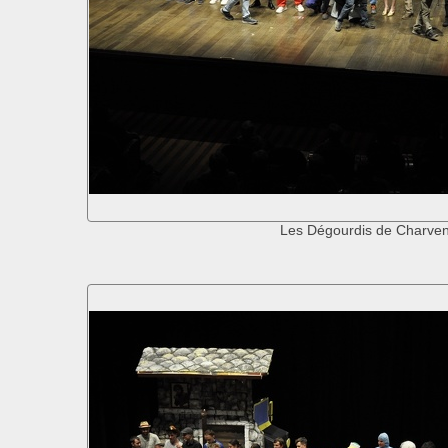
Les Dégourdis de Charve