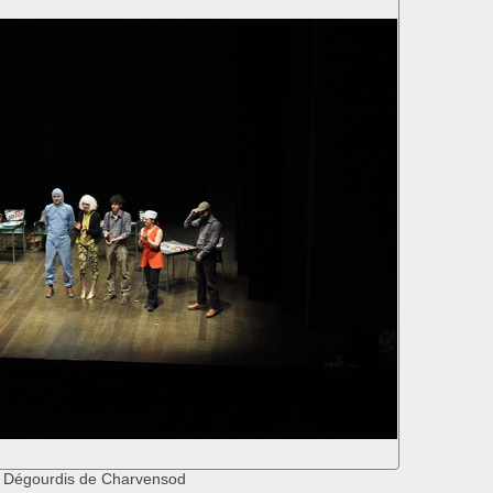
 Dégourdis de Charvensod