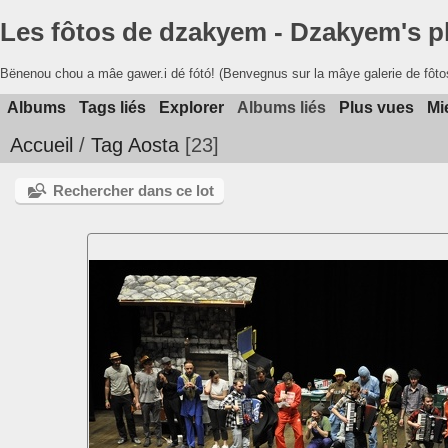
Les fôtos de dzakyem - Dzakyem's 
Bënenou chou a mâe gawer.i dé fótó! (Benvegnus sur la mâye galerie de fôto
Albums
Tags liés
Explorer
Albums liés
Plus vues
Mi
Accueil
/
Tag
Aosta
23
Rechercher dans ce lot