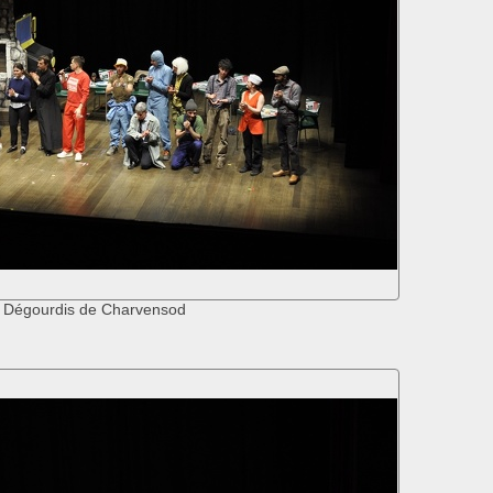
 Dégourdis de Charvensod