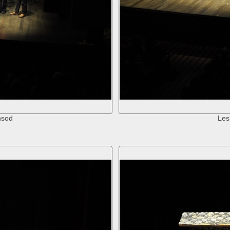
nsod
Les