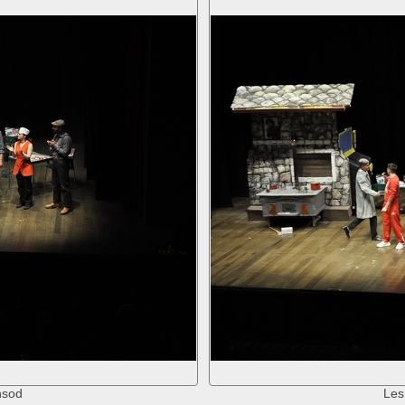
nsod
Les