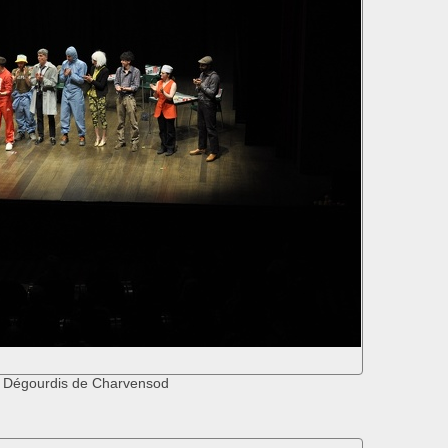
 Dégourdis de Charvensod