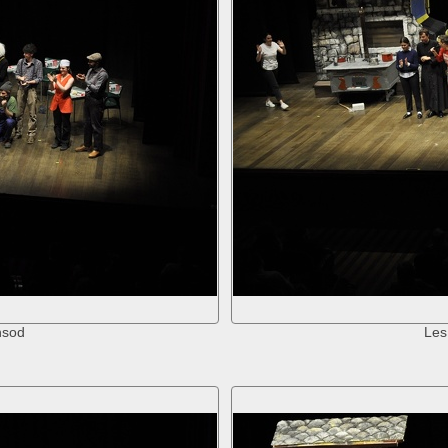
nsod
Les