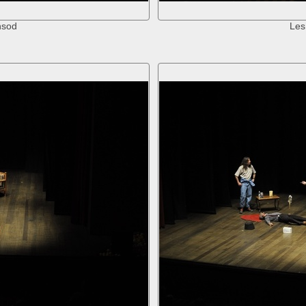
nsod
Les