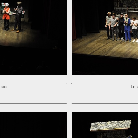
nsod
Les