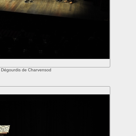
 Dégourdis de Charvensod