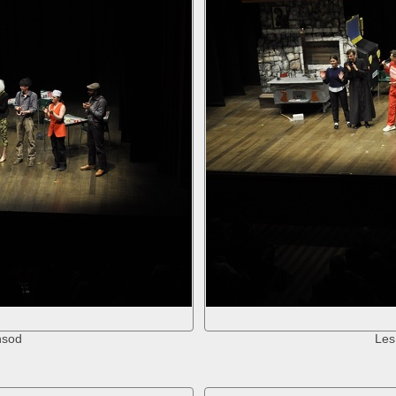
nsod
Les