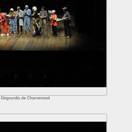
 Dégourdis de Charvensod