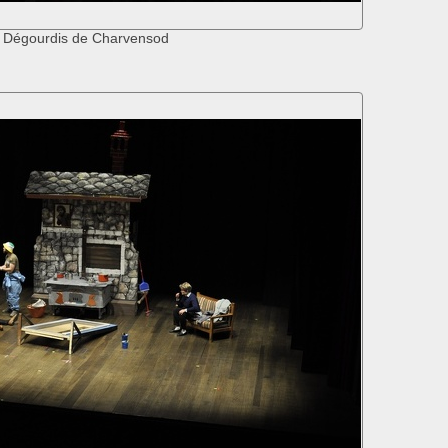
 Dégourdis de Charvensod