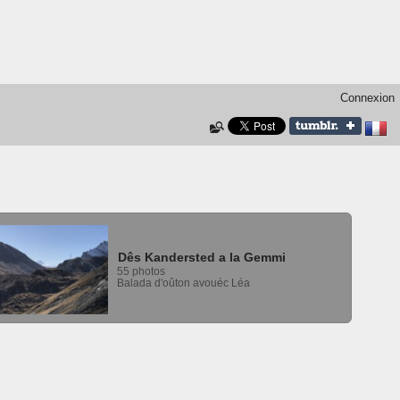
Connexion
Dês Kandersted a la Gemmi
55 photos
Balada d'oûton avouéc Léa