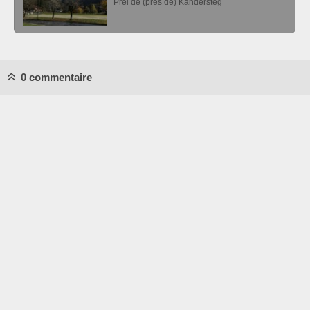
Préi dé (prés de) Kandersteg
0 commentaire