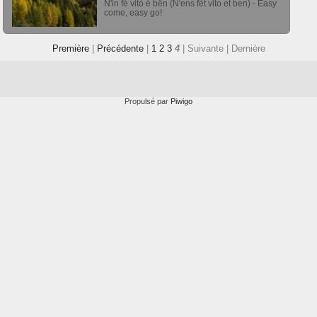
N'in fé vitó é bën (N'ens fét vito et ben) - Easy
come, easy go!
Première
|
Précédente
|
1
2
3
4
| Suivante
| Dernière
Propulsé par
Piwigo