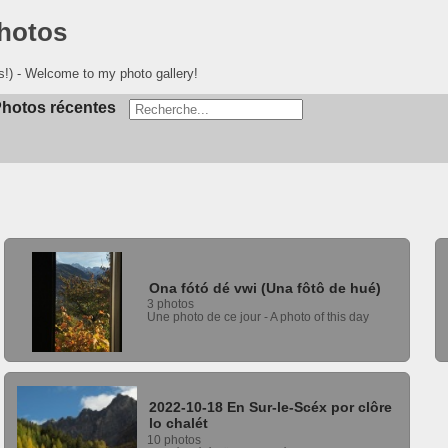
photos
s!) - Welcome to my photo gallery!
hotos récentes
Ona fótó dé vwi (Una fôtô de hué)
3 photos
Une photo de ce jour - A photo of this day
2022-10-18 En Sur-le-Scéx por clôre
lo chalét
10 photos