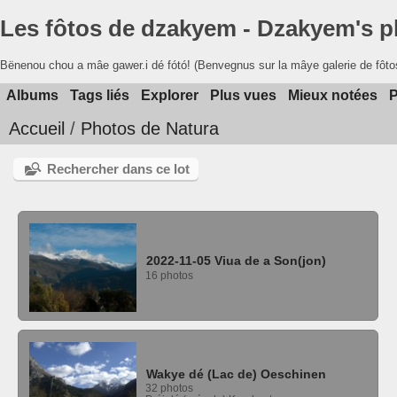
Les fôtos de dzakyem - Dzakyem's 
Bënenou chou a mâe gawer.i dé fótó! (Benvegnus sur la mâye galerie de fôto
Albums
Tags liés
Explorer
Plus vues
Mieux notées
P
Accueil
/
Photos de Natura
Rechercher dans ce lot
2022-11-05 Viua de a Son(jon)
16 photos
Wakye dé (Lac de) Oeschinen
32 photos